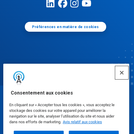
Préférences en matière de cookies
Consentement aux cookies
© Ecolab Inc. 2025
En cliquant sur « Accepter tous les cookies », vous acceptez le
stockage des cookies sur votre appareil pour améliorer la
Fiches signalétiques
|
Politique de confidentialité
|
navigation sur le site, analyser l’utilisation du site et nous aider
dans nos efforts de marketing.
Avis relatif aux cookies
Modalités d'utilisation