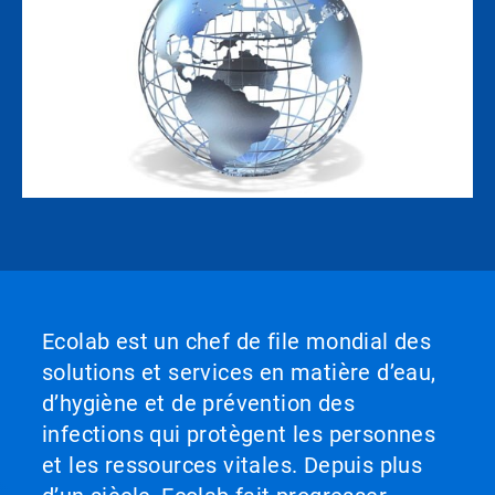
Ecolab est un chef de file mondial des
solutions et services en matière d’eau,
d’hygiène et de prévention des
infections qui protègent les personnes
et les ressources vitales. Depuis plus