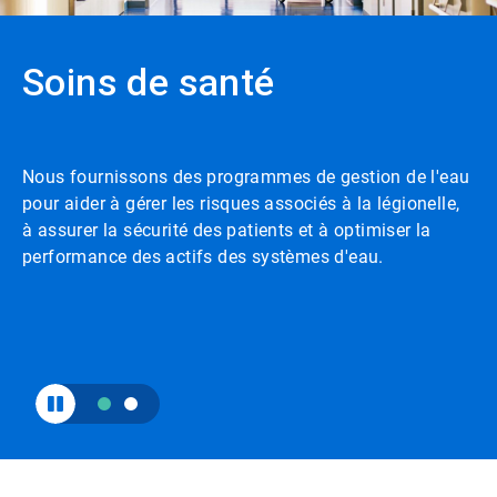
le
bouton
lecture/pause
Soins de santé
pour
activer
ou
désactiver
la
Nous fournissons des programmes de gestion de l'eau
rotation.
Utilisez
pour aider à gérer les risques associés à la légionelle,
les
à assurer la sécurité des patients et à optimiser la
points
performance des actifs des systèmes d'eau.
de
navigation
pour
naviguer.