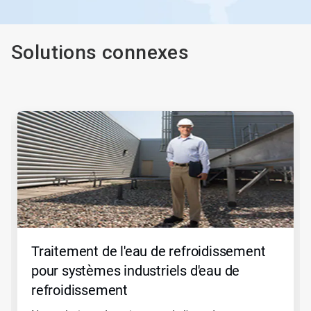
Solutions connexes
Ceci
est
un
carrousel.
Utilisez
les
boutons
Suivant
et
Précédent
pour
Traitement de l'eau de refroidissement
naviguer
ou
pour systèmes industriels d'eau de
sautez
refroidissement
à
une