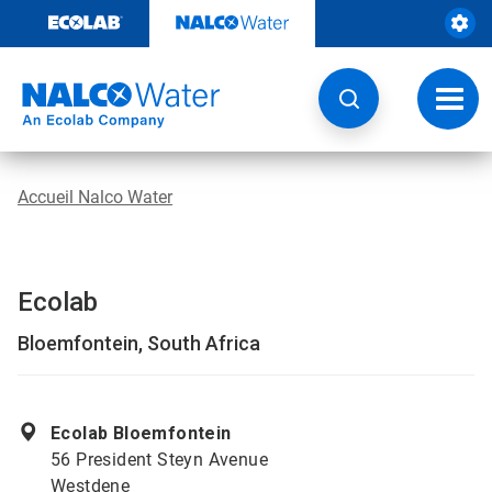
Sauter
au
contenu​​​​​​​
Navig
à
bascu
Accueil Nalco Water
Ecolab
Bloemfontein, South Africa
Ecolab Bloemfontein
56 President Steyn Avenue
Westdene