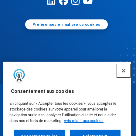
Préférences en matière de cookies
Consentement aux cookies
© Ecolab Inc. 2025
En cliquant sur « Accepter tous les cookies », vous acceptez le
stockage des cookies sur votre appareil pour améliorer la
Fiches signalétiques
|
Politique de confidentialité
|
navigation sur le site, analyser l’utilisation du site et nous aider
dans nos efforts de marketing.
Avis relatif aux cookies
Modalités d'utilisation