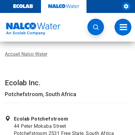
Sauter
au
contenu​​​​​​​
Navig
à
bascu
Accueil Nalco Water
Ecolab Inc.
Potchefstroom, South Africa
Ecolab Potchefstroom
44 Peter Mokaba Street
Potchefstroom 2531 Free State, South Africa