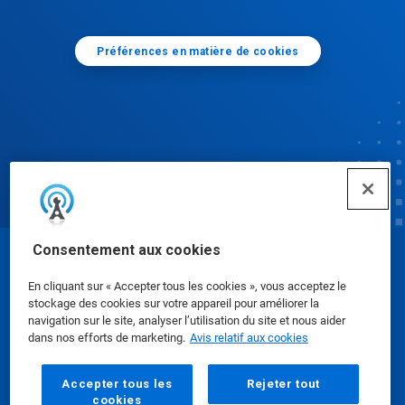
Préférences en matière de cookies
Consentement aux cookies
© Ecolab Inc. 2025
En cliquant sur « Accepter tous les cookies », vous acceptez le
stockage des cookies sur votre appareil pour améliorer la
Fiches signalétiques
|
Politique de confidentialité
|
navigation sur le site, analyser l’utilisation du site et nous aider
dans nos efforts de marketing.
Avis relatif aux cookies
Modalités d'utilisation
Accepter tous les
Rejeter tout
cookies