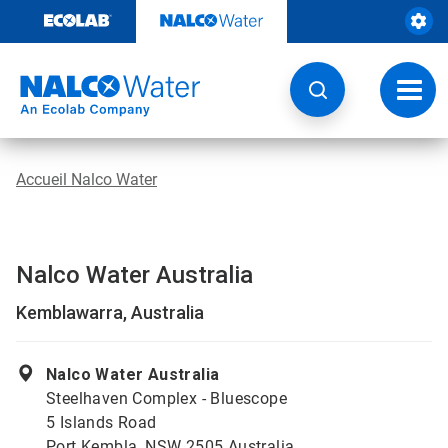
Sauter
au
contenu​​​​​​​
Navig
à
bascu
Accueil Nalco Water
Nalco Water Australia
Kemblawarra, Australia
Nalco Water Australia
Steelhaven Complex - Bluescope
5 Islands Road
Port Kembla, NSW 2505 Australia