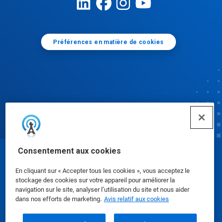
Préférences en matière de cookies
Consentement aux cookies
© Ecolab Inc. 2025
En cliquant sur « Accepter tous les cookies », vous acceptez le
stockage des cookies sur votre appareil pour améliorer la
Fiches signalétiques
|
Politique de confidentialité
|
navigation sur le site, analyser l’utilisation du site et nous aider
dans nos efforts de marketing.
Avis relatif aux cookies
Modalités d'utilisation