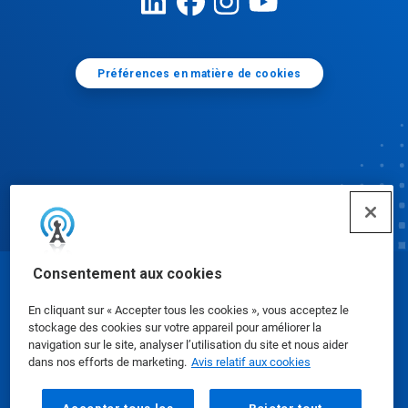
Préférences en matière de cookies
Consentement aux cookies
© Ecolab Inc. 2025
En cliquant sur « Accepter tous les cookies », vous acceptez le
stockage des cookies sur votre appareil pour améliorer la
Fiches signalétiques
|
Politique de confidentialité
|
navigation sur le site, analyser l’utilisation du site et nous aider
dans nos efforts de marketing.
Avis relatif aux cookies
Modalités d'utilisation