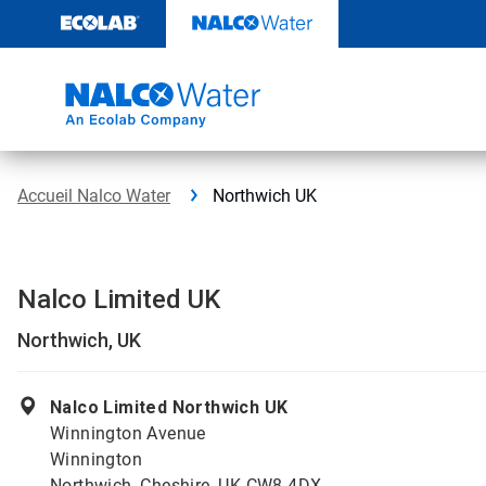
Sauter
au
contenu​​​​​​​
Accueil Nalco Water
Northwich UK
Nalco Limited UK
Northwich, UK
Nalco Limited Northwich UK
Winnington Avenue
Winnington
Northwich, Cheshire, UK CW8 4DX