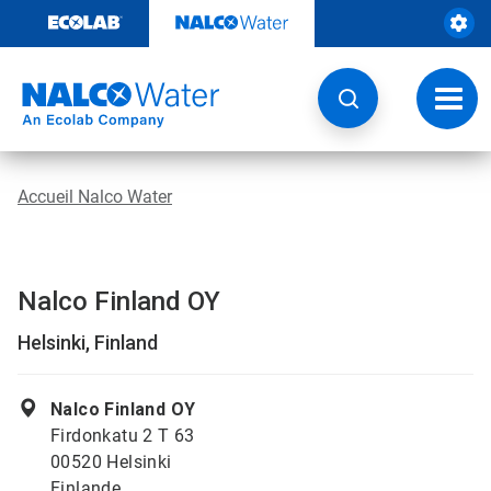
Sauter
au
contenu​​​​​​​
Navig
à
bascu
Accueil Nalco Water
Nalco Finland OY
Helsinki, Finland
Nalco Finland OY
Firdonkatu 2 T 63
00520 Helsinki
Finlande