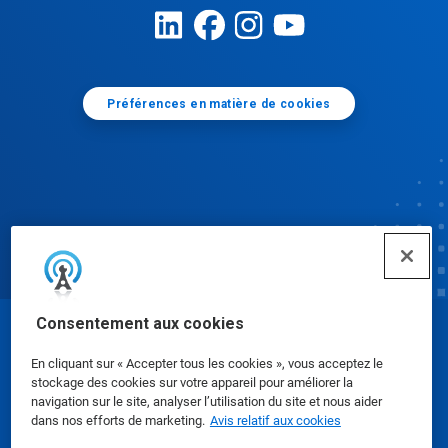
Préférences en matière de cookies
Consentement aux cookies
© Ecolab Inc. 2025
En cliquant sur « Accepter tous les cookies », vous acceptez le
stockage des cookies sur votre appareil pour améliorer la
Fiches signalétiques
|
Politique de confidentialité
|
navigation sur le site, analyser l’utilisation du site et nous aider
dans nos efforts de marketing.
Avis relatif aux cookies
Modalités d'utilisation