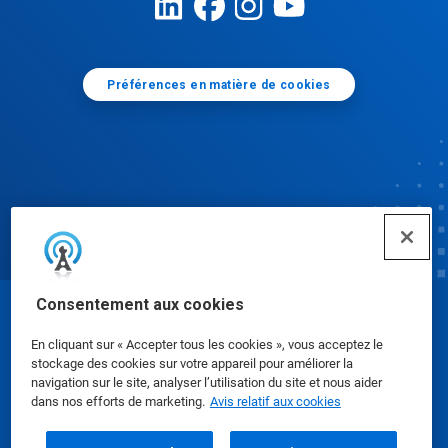
Préférences en matière de cookies
Consentement aux cookies
© Ecolab Inc. 2025
En cliquant sur « Accepter tous les cookies », vous acceptez le
stockage des cookies sur votre appareil pour améliorer la
Fiches signalétiques
|
Politique de confidentialité
|
navigation sur le site, analyser l’utilisation du site et nous aider
dans nos efforts de marketing.
Avis relatif aux cookies
Modalités d'utilisation