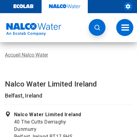
Sauter
au
contenu​​​​​​​
Navig
à
bascu
Accueil Nalco Water
Nalco Water Limited Ireland
Belfast, Ireland
Nalco Water Limited Ireland
40 The Cutts Derriaghy
Dunmurry
Belfast, Ireland BT17 9HS