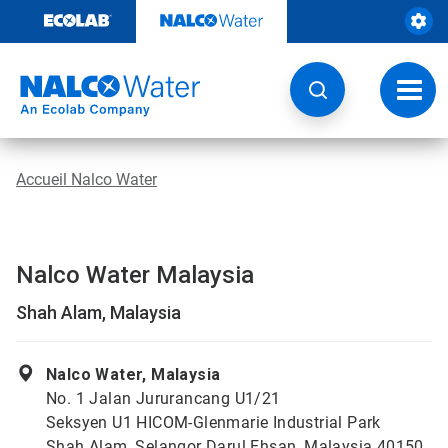
Sauter
au
contenu​​​​​​​
Navig
à
bascu
Accueil Nalco Water
Nalco Water Malaysia
Shah Alam, Malaysia
Nalco Water, Malaysia
No. 1 Jalan Jururancang U1/21
Seksyen U1 HICOM-Glenmarie Industrial Park
Shah Alam, Selangor Darul Ehsan, Malaysia 40150