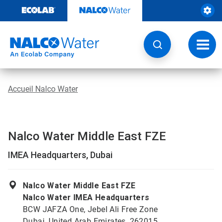
Sauter
au
contenu​​​​​​​
Navig
à
bascu
Accueil Nalco Water
Nalco Water Middle East FZE
IMEA Headquarters, Dubai
Nalco Water Middle East FZE
Nalco Water IMEA Headquarters
BCW JAFZA One, Jebel Ali Free Zone
Dubai, United Arab Emirates, 262015