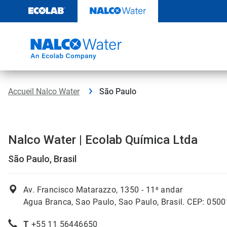
Sauter
au
contenu​​​​​​​
Accueil Nalco Water
São Paulo
Nalco Water | Ecolab Química Ltda
São Paulo, Brasil
Av. Francisco Matarazzo, 1350 -
11⁰ andar
Agua Branca, Sao Paulo, Sao Paulo, Brasil. CEP: 050
T
+55 11 56446650