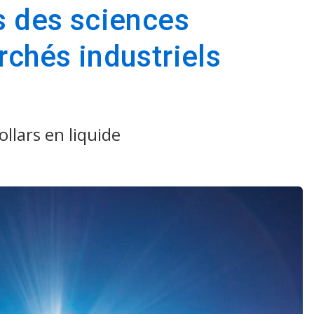
s des sciences
rchés industriels
s​​​​​​​ en liquide