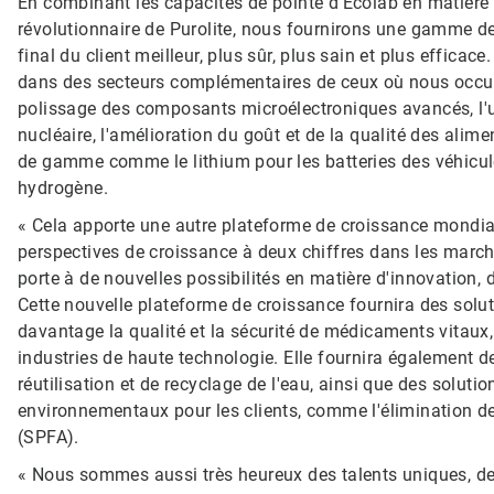
En combinant les capacités de pointe d'Ecolab en matière d
révolutionnaire de Purolite, nous fournirons une gamme de
final du client meilleur, plus sûr, plus sain et plus effic
dans des secteurs complémentaires de ceux où nous occupo
polissage des composants microélectroniques avancés, l'ult
nucléaire, l'amélioration du goût et de la qualité des alim
de gamme comme le lithium pour les batteries des véhicules
hydrogène.
« Cela apporte une autre plateforme de croissance mondial
perspectives de croissance à deux chiffres dans les marché
porte à de nouvelles possibilités en matière d'innovation, d
Cette nouvelle plateforme de croissance fournira des solu
davantage la qualité et la sécurité de médicaments vitaux, 
industries de haute technologie. Elle fournira également d
réutilisation et de recyclage de l'eau, ainsi que des solu
environnementaux pour les clients, comme l'élimination de
(SPFA).
« Nous sommes aussi très heureux des talents uniques, de 