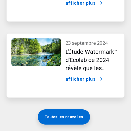
Science Based
afficher plus
Targets initiative
(SBTi)
23 septembre 2024
L'étude Watermark™​​​​​​​
d'Ecolab de 2024
révèle que les
préoccupations liées
afficher plus
à l'eau modifient le
comportement
d'achat des
consommateurs
Toutes les nouvelles