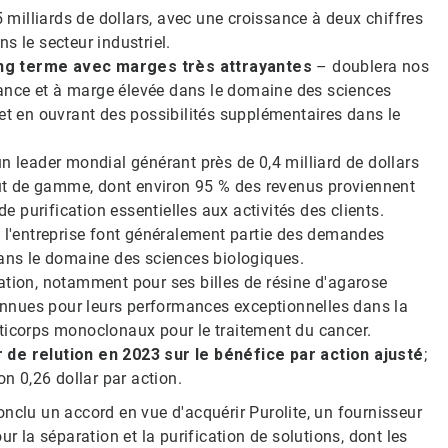
5 milliards de dollars, avec une croissance à deux chiffres
s le secteur industriel.
ong terme avec marges très attrayantes
– doublera nos
ssance et à marge élevée dans le domaine des sciences
 et en ouvrant des possibilités supplémentaires dans le
n leader mondial générant près de 0,4 milliard de dollars
t de gamme, dont environ 95 % des revenus proviennent
purification essentielles aux activités des clients.
e l'entreprise font généralement partie des demandes
ns le domaine des sciences biologiques.
vation, notamment pour ses billes de résine d'agarose
econnues pour leurs performances exceptionnelles dans la
nticorps monoclonaux pour le traitement du cancer.
r de relution en 2023 sur le bénéfice par action ajusté
;
on 0,26 dollar par action.
nclu un accord en vue d'acquérir Purolite, un fournisseur
la séparation et la purification de solutions, dont les