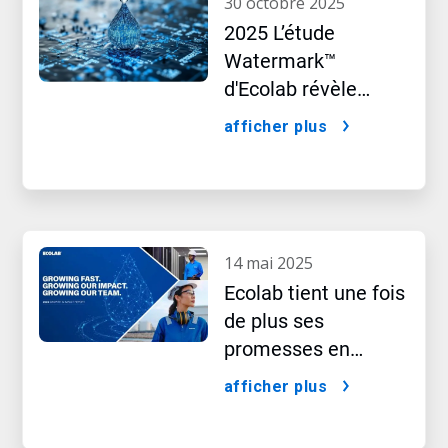
30 octobre 2025
2025 L’étude
Watermark™
d'Ecolab révèle
l’impact caché de
afficher plus
l’intelligence
artificielle
14 mai 2025
Ecolab tient une fois
de plus ses
promesses en
matière de
afficher plus
croissance et
d’impact, comme le