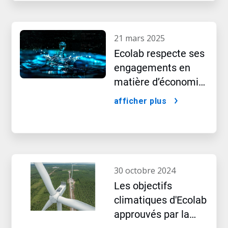
montre le nouveau
rapport 2024
21 mars 2025
Ecolab respecte ses
engagements en
matière d’économie
d’eau à l’ère
afficher plus
historique de l’IA
30 octobre 2024
Les objectifs
climatiques d'Ecolab
approuvés par la