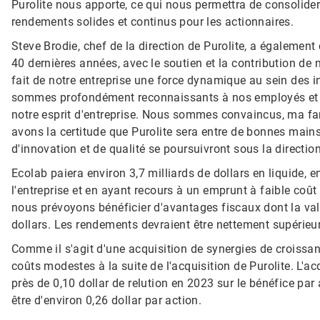
Purolite nous apporte, ce qui nous permettra de consolider
rendements solides et continus pour les actionnaires.
Steve Brodie, chef de la direction de Purolite, a égalemen
40 dernières années, avec le soutien et la contribution de
fait de notre entreprise une force dynamique au sein des i
sommes profondément reconnaissants à nos employés et à n
notre esprit d'entreprise. Nous sommes convaincus, ma fam
avons la certitude que Purolite sera entre de bonnes mains
d'innovation et de qualité se poursuivront sous la directio
Ecolab paiera environ 3,7 milliards de dollars​​​​​​​ en liquide, e
l'entreprise et en ayant recours à un emprunt à faible coût pour
nous prévoyons bénéficier d'avantages fiscaux dont la vale
dollars. Les rendements devraient être nettement supérieurs à
Comme il s'agit d'une acquisition de synergies de croissan
coûts modestes à la suite de l'acquisition de Purolite. L'ac
près de 0,10 dollar de relution en 2023 sur le bénéfice par
être d'environ 0,26 dollar par action.