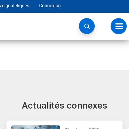
s signalétiques
Connexion
Navig
à
basc
Actualités connexes