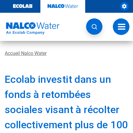
Sauter
au
contenu​​​​​​​
Navig
à
bascu
Accueil Nalco Water
Ecolab investit dans un
fonds à retombées
sociales visant à récolter
collectivement plus de 100