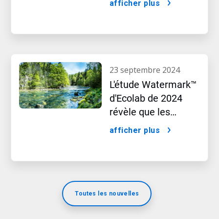
afficher plus
Targets initiative
(SBTi)
23 septembre 2024
L'étude Watermark™​​​​​​​
d'Ecolab de 2024
révèle que les
préoccupations liées
afficher plus
à l'eau modifient le
comportement
d'achat des
consommateurs
Toutes les nouvelles