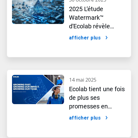
2025 L’étude
Watermark™
d'Ecolab révèle
l’impact caché de
afficher plus
l’intelligence
artificielle
14 mai 2025
Ecolab tient une fois
de plus ses
promesses en
matière de
afficher plus
croissance et
d’impact, comme le