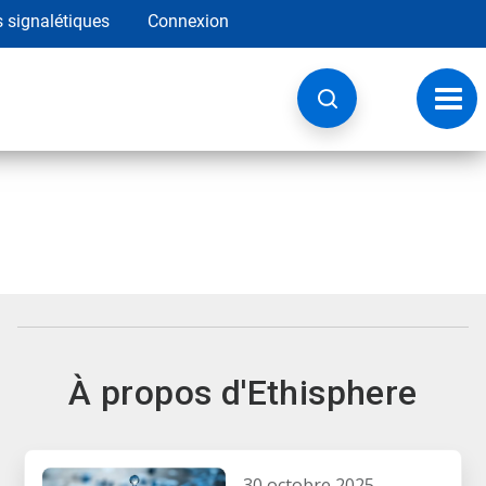
s signalétiques
Connexion
Navig
à
basc
À propos d'Ethisphere​​​​​​​
30 octobre 2025