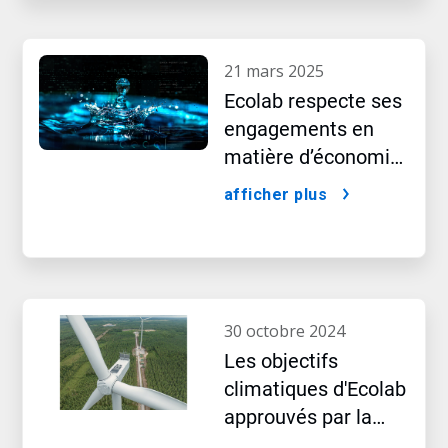
montre le nouveau
rapport 2024
21 mars 2025
Ecolab respecte ses
engagements en
matière d’économie
d’eau à l’ère
afficher plus
historique de l’IA
30 octobre 2024
Les objectifs
climatiques d'Ecolab
approuvés par la
Science Based