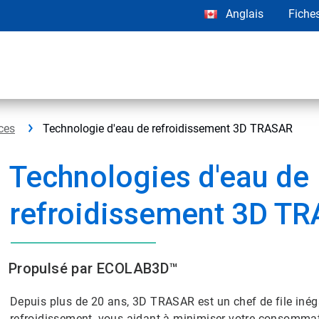
Anglais
Fiche
ices
Technologie d'eau de refroidissement 3D TRASAR
Technologies d'eau de
refroidissement 3D T
Propulsé par ECOLAB3D™
Depuis plus de 20 ans, 3D TRASAR est un chef de file inéga
refroidissement, vous aidant à minimiser votre consommat