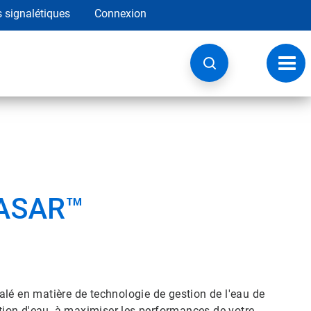
s signalétiques
Connexion
Navig
à
basc
RASAR™
lé en matière de technologie de gestion de l'eau de
ion d'eau, à maximiser les performances de votre