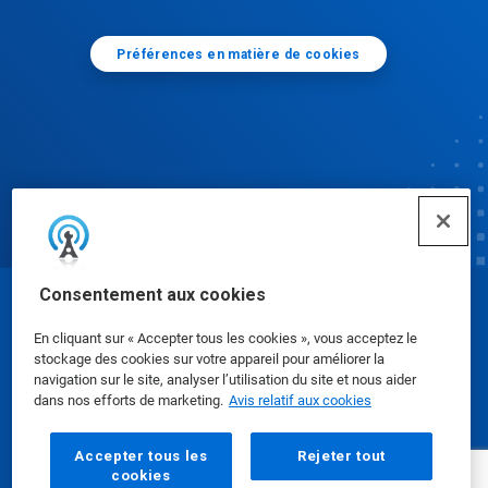
Préférences en matière de cookies
Consentement aux cookies
© Ecolab Inc. 2025
En cliquant sur « Accepter tous les cookies », vous acceptez le
stockage des cookies sur votre appareil pour améliorer la
Fiches signalétiques
|
Politique de confidentialité
|
navigation sur le site, analyser l’utilisation du site et nous aider
dans nos efforts de marketing.
Avis relatif aux cookies
Modalités d'utilisation
Accepter tous les
Rejeter tout
cookies