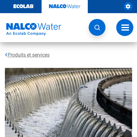
Sauter
au
contenu​​​​​​​
Navig
à
bascu
Produits et services