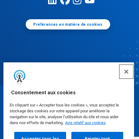
Préférences en matière de cookies
Consentement aux cookies
© Ecolab Inc. 2025
En cliquant sur « Accepter tous les cookies », vous acceptez le
stockage des cookies sur votre appareil pour améliorer la
Fiches signalétiques
|
Politique de confidentialité
|
navigation sur le site, analyser l’utilisation du site et nous aider
dans nos efforts de marketing.
Avis relatif aux cookies
Modalités d'utilisation
Accepter tous les
Rejeter tout