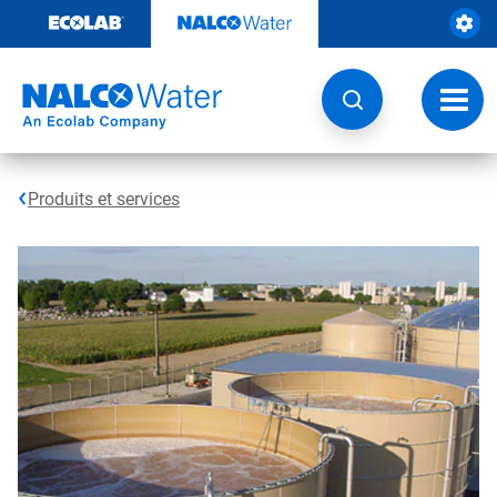
Sauter
au
contenu​​​​​​​
Navig
à
bascu
Produits et services