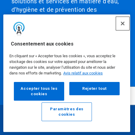
solutions et services en matière d’eau,
d’hygiène et de prévention des
infections qui protègent les personnes
et les ressources vitales. Depuis plus
d’un siècle, Ecolab fait progresser
l’innovation en intégrant des solutions
Consentement aux cookies
scientifiques, des informations fondées
En cliquant sur « Accepter tous les cookies », vous acceptez le
sur des données, la technologie de l’IA
stockage des cookies sur votre appareil pour améliorer la
et un service de classe mondiale. Cette
navigation sur le site, analyser l’utilisation du site et nous aider
dans nos efforts de marketing.
Avis relatif aux cookies
combinaison unique permet à Ecolab de
collaborer avec ses clients pour définir
Accepter tous les
Rejeter tout
ce qui se fait de mieux et l’appliquer à
cookies
l’ensemble de leurs activités, les aidant
Paramètres des
ainsi à atteindre des performances
cookies
optimales.
Courriel
Appeler