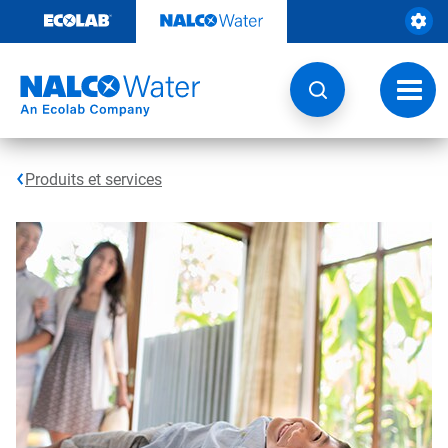
Sauter
au
contenu​​​​​​​
Navig
à
bascu
Produits et services