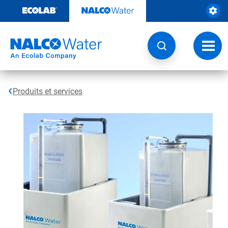
Sauter
au
contenu​​​​​​​
Navig
à
bascu
Produits et services