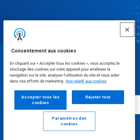
Consentement aux cookies
© Ecolab Inc. 2025
En cliquant sur « Accepter tous les cookies », vous acceptez le
stockage des cookies sur votre appareil pour améliorer la
Fiches signalétiques
|
Politique de confidentialité
|
navigation sur le site, analyser l’utilisation du site et nous aider
dans nos efforts de marketing.
Avis relatif aux cookies
Modalités d'utilisation
Accepter tous les
Rejeter tout
cookies
Paramètres des
cookies
Courriel
Appeler