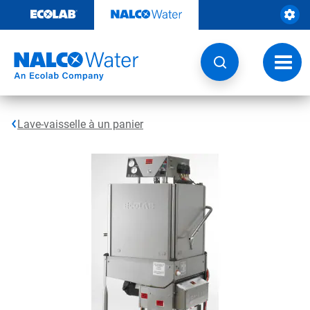
Sauter
au
contenu​​​​​​​
Navig
à
bascu
Lave-vaisselle à un panier