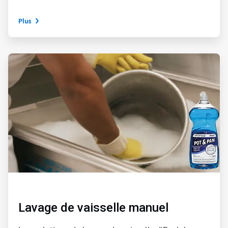
Plus
ArticleTile
2
de
3
Lavage de vaisselle manuel