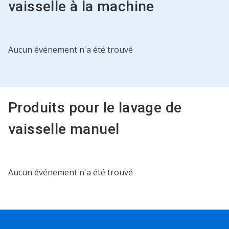
vaisselle à la machine
Ceci
Aucun événement n'a été trouvé
est
un
carrousel.
Utilisez
les
Produits pour le lavage de
boutons
Suivant
vaisselle manuel
et
Précédent
pour
naviguer
ou
Ceci
Aucun événement n'a été trouvé
sautez
est
à
un
une
carrousel.
diapositive
Utilisez
en
les
utilisant
boutons