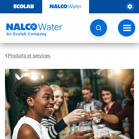
Sauter
au
contenu​​​​​​​
Navig
à
bascu
Produits et services