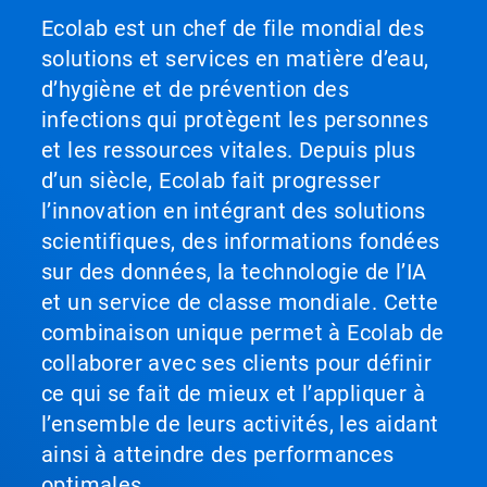
les
Suivant
Ecolab est un chef de file mondial des
points
et
de
solutions et services en matière d’eau,
Précédent
navigation.
pour
d’hygiène et de prévention des
naviguer
infections qui protègent les personnes
ou
sautez
et les ressources vitales. Depuis plus
à
d’un siècle, Ecolab fait progresser
une
diapositive
l’innovation en intégrant des solutions
en
scientifiques, des informations fondées
utilisant
sur des données, la technologie de l’IA
les
points
et un service de classe mondiale. Cette
de
combinaison unique permet à Ecolab de
navigation.
collaborer avec ses clients pour définir
ce qui se fait de mieux et l’appliquer à
l’ensemble de leurs activités, les aidant
ainsi à atteindre des performances
optimales.