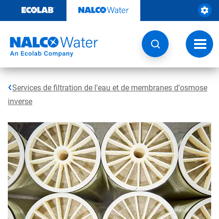
Sauter
au
contenu​​​​​​​
Navig
à
bascu
Services de filtration de l'eau et de membranes d'osmose
inverse