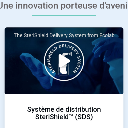
Une innovation porteuse d'aveni
ArticleTile
The SteriShield Delivery System from Ecolab
2
de
3
Système de distribution
SteriShield™ (SDS)