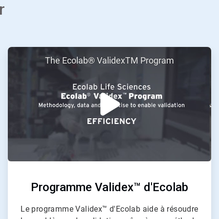
r
ArticleTile
The Ecolab® ValidexTM Program
3
de
3
Programme Validex™ d'Ecolab
Le programme Validex™ ​​​​​d'Ecolab aide à résoudre