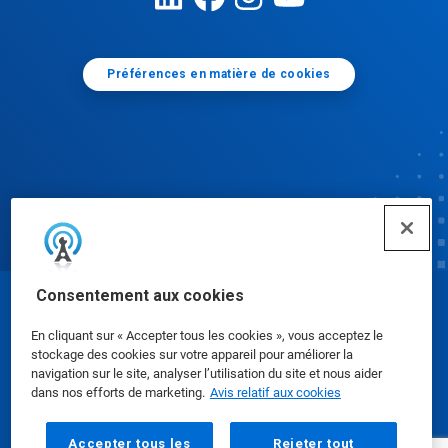
Préférences en matière de cookies
Consentement aux cookies
© Ecolab Inc. 2025
En cliquant sur « Accepter tous les cookies », vous acceptez le
stockage des cookies sur votre appareil pour améliorer la
Fiches signalétiques
|
Politique de confidentialité
|
navigation sur le site, analyser l’utilisation du site et nous aider
dans nos efforts de marketing.
Avis relatif aux cookies
Modalités d'utilisation
Accepter tous les
Rejeter tout