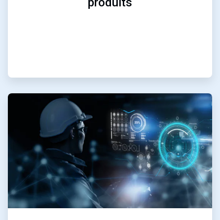
produits
ArticleTile
3
de
3