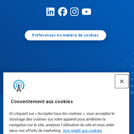
Préférences en matière de cookies
Consentement aux cookies
© Ecolab Inc. 2025
En cliquant sur « Accepter tous les cookies », vous acceptez le
stockage des cookies sur votre appareil pour améliorer la
Fiches signalétiques
|
Politique de confidentialité
|
navigation sur le site, analyser l’utilisation du site et nous aider
dans nos efforts de marketing.
Avis relatif aux cookies
Modalités d'utilisation