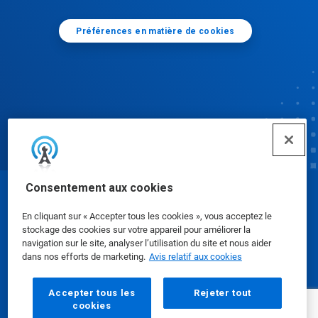
Préférences en matière de cookies
Consentement aux cookies
© Ecolab Inc. 2025
En cliquant sur « Accepter tous les cookies », vous acceptez le
stockage des cookies sur votre appareil pour améliorer la
Fiches signalétiques
|
Politique de confidentialité
|
navigation sur le site, analyser l’utilisation du site et nous aider
dans nos efforts de marketing.
Avis relatif aux cookies
Modalités d'utilisation
Accepter tous les
Rejeter tout
cookies