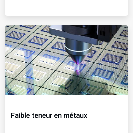
ArticleTile
2
de
3
Faible teneur en métaux