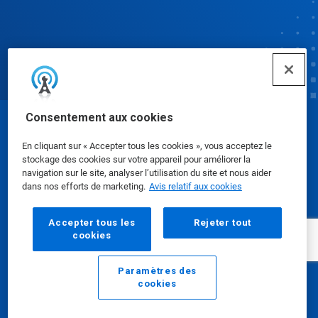
Consentement aux cookies
© Ecolab Inc. 2025
En cliquant sur « Accepter tous les cookies », vous acceptez le
stockage des cookies sur votre appareil pour améliorer la
Fiches signalétiques
|
Politique de confidentialité
|
navigation sur le site, analyser l’utilisation du site et nous aider
dans nos efforts de marketing.
Avis relatif aux cookies
Modalités d'utilisation
Accepter tous les
Rejeter tout
cookies
Paramètres des
cookies
Courriel
Appeler