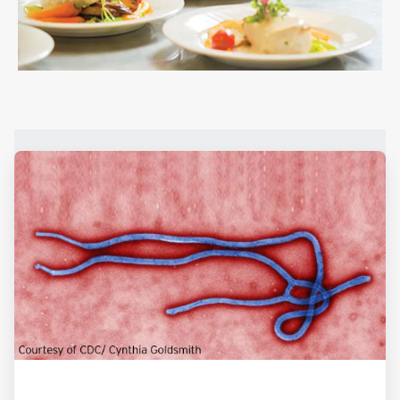
ArticleTile
1
de
2
ArticleTile
2
de
2