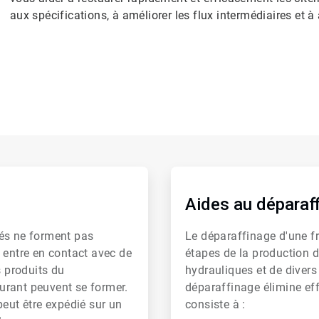
aux spécifications, à améliorer les flux intermédiaires et à
ArticleTile
2
de
Aides au déparaf
6
nés ne forment pas
Le déparaffinage d'une fra
 entre en contact avec de
étapes de la production d
s produits du
hydrauliques et de divers
urant peuvent se former.
déparaffinage élimine eff
peut être expédié sur un
consiste à :