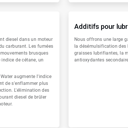
ArticleTile
6
de
Additifs pour lubr
6
ant diesel dans un moteur
Nous offrons une large ga
e du carburant. Les fumées
la désémulsification des h
es mouvements brusques
graisses lubrifiantes, la 
 indice de cétane, un
antioxydantes secondaire
o Water augmente l'indice
ant de s'enflammer plus
ction. L'élimination des
urant diesel de brûler
oteur.