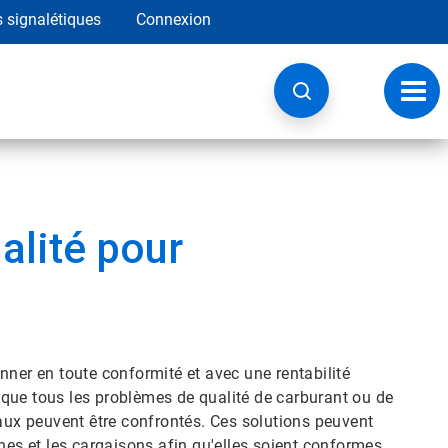
s signalétiques
Connexion
Navig
à
basc
alité pour
nner en toute conformité et avec une rentabilité
que tous les problèmes de qualité de carburant ou de
naux peuvent être confrontés. Ces solutions peuvent
nes et les cargaisons afin qu'elles soient conformes