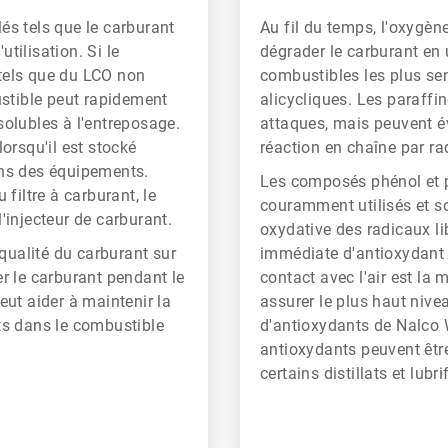
lés tels que le carburant
Au fil du temps, l'oxygè
utilisation. Si le
dégrader le carburant e
tels que du LCO non
combustibles les plus sen
ustible peut rapidement
alicycliques. Les paraffi
olubles à l'entreposage.
attaques, mais peuvent 
orsqu'il est stocké
réaction en chaîne par ra
ans des équipements.
Les composés phénol et 
filtre à carburant, le
couramment utilisés et so
injecteur de carburant.
oxydative des radicaux lib
qualité du carburant sur
immédiate d'antioxydant 
er le carburant pendant le
contact avec l'air est la 
ut aider à maintenir la
assurer le plus haut ni
ts dans le combustible
d'antioxydants de Nalco W
antioxydants peuvent être 
certains distillats et lubri