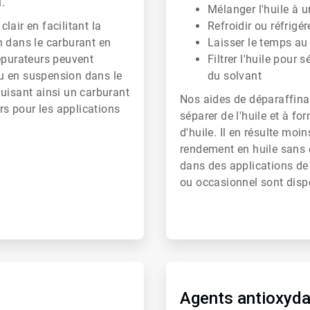
.
Mélanger l'huile à u
air en facilitant la
Refroidir ou réfrigé
n dans le carburant en
Laisser le temps au
 épurateurs peuvent
Filtrer l'huile pour s
eau en suspension dans le
du solvant
oduisant ainsi un carburant
Nos aides de déparaffinag
rs pour les applications
séparer de l'huile et à f
d'huile. Il en résulte moi
rendement en huile sans c
dans des applications de
ou occasionnel sont disp
ArticleTile
4
de
Agents antioxyda
6