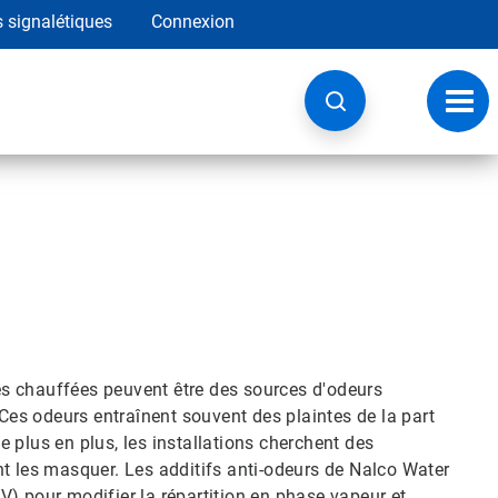
s signalétiques
Connexion
Navig
à
basc
ges chauffées peuvent être des sources d'odeurs
 Ces odeurs entraînent souvent des plaintes de la part
 plus en plus, les installations cherchent des
nt les masquer. Les additifs anti-odeurs de Nalco Water
) pour modifier la répartition en phase vapeur et