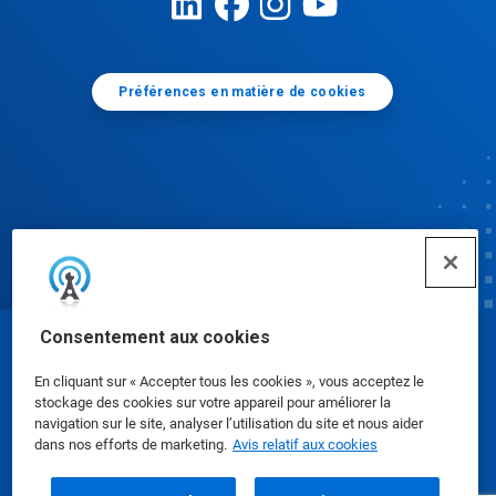
Préférences en matière de cookies
Consentement aux cookies
© Ecolab Inc. 2025
En cliquant sur « Accepter tous les cookies », vous acceptez le
stockage des cookies sur votre appareil pour améliorer la
Fiches signalétiques
|
Politique de confidentialité
|
navigation sur le site, analyser l’utilisation du site et nous aider
dans nos efforts de marketing.
Avis relatif aux cookies
Modalités d'utilisation