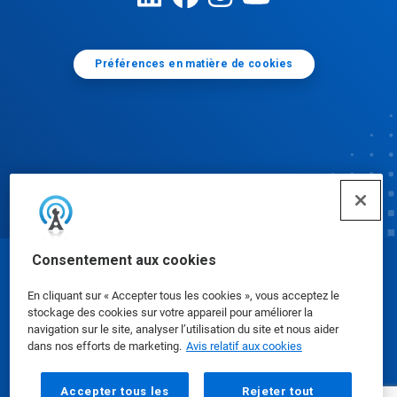
Préférences en matière de cookies
Consentement aux cookies
© Ecolab Inc. 2025
En cliquant sur « Accepter tous les cookies », vous acceptez le
stockage des cookies sur votre appareil pour améliorer la
Fiches signalétiques
|
Politique de confidentialité
|
navigation sur le site, analyser l’utilisation du site et nous aider
dans nos efforts de marketing.
Avis relatif aux cookies
Modalités d'utilisation
Accepter tous les
Rejeter tout