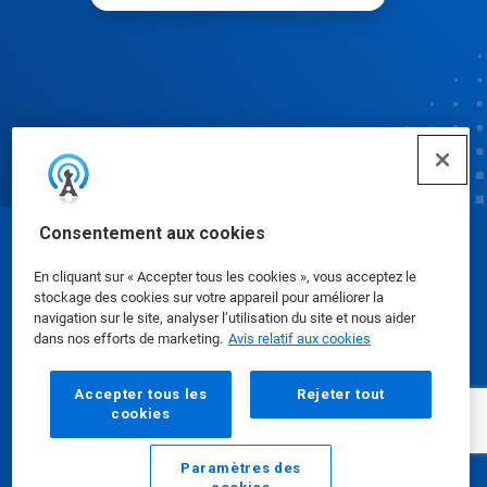
Consentement aux cookies
© Ecolab Inc. 2025
En cliquant sur « Accepter tous les cookies », vous acceptez le
stockage des cookies sur votre appareil pour améliorer la
Fiches signalétiques
|
Politique de confidentialité
|
navigation sur le site, analyser l’utilisation du site et nous aider
dans nos efforts de marketing.
Avis relatif aux cookies
Modalités d'utilisation
Accepter tous les
Rejeter tout
cookies
Paramètres des