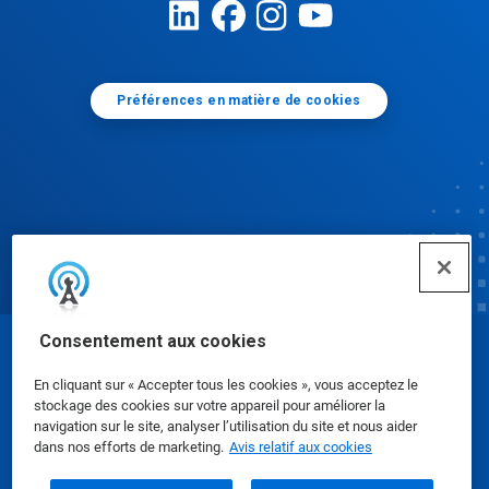
Préférences en matière de cookies
Consentement aux cookies
© Ecolab Inc. 2025
En cliquant sur « Accepter tous les cookies », vous acceptez le
stockage des cookies sur votre appareil pour améliorer la
Fiches signalétiques
|
Politique de confidentialité
|
navigation sur le site, analyser l’utilisation du site et nous aider
dans nos efforts de marketing.
Avis relatif aux cookies
Modalités d'utilisation