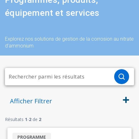
équipement et services
Explorez nos solutions de gestion de la corrosion au nitrate
d’ammonium
Afficher
Filtrer
Résultats
1
-
2
de
2
PROGRAMME