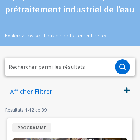
prétraitement industriel de l'eau
Explorez nos solutions de prétraitement de l'eau
Afficher
Filtrer
Résultats
1
-
12
de
39
PROGRAMME