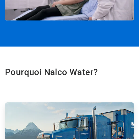
Pourquoi Nalco Water?
ArticleTile
1
de
4