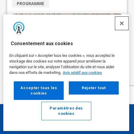
PROGRAMME
Consentement aux cookies
En cliquant sur « Accepter tous les cookies », vous acceptez le
stockage des cookies sur votre appareil pour améliorer la
navigation sur le site, analyser l’utilisation du site et nous aider
dans nos efforts de marketing.
Avis relatif aux cookies
Technologie 3D TRASAR™
Accepter tous les
Rejeter tout
cookies
pour l'osmose inverse (OI)
Paramètres des
cookies
La technologie 3D TRASAR™ pour l'osmose inverse
Courriel
Appeler
optimise vos processus et vos ressources en...