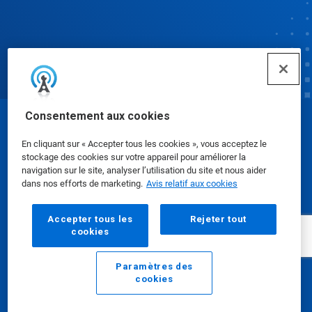
Consentement aux cookies
© Ecolab Inc. 2025
En cliquant sur « Accepter tous les cookies », vous acceptez le
stockage des cookies sur votre appareil pour améliorer la
Fiches signalétiques
|
Politique de confidentialité
|
navigation sur le site, analyser l’utilisation du site et nous aider
dans nos efforts de marketing.
Avis relatif aux cookies
Modalités d'utilisation
Accepter tous les
Rejeter tout
cookies
Paramètres des
cookies
Courriel
Appeler