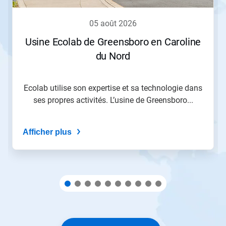
Précédent
pour
05 août 2026
naviguer
ou
Usine Ecolab de Greensboro en Caroline
sautez
du Nord
à
une
diapositive
en
Ecolab utilise son expertise et sa technologie dans
utilisant
ses propres activités. L’usine de Greensboro...
les
points
de
Afficher plus
navigation.