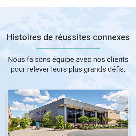
Histoires de réussites connexes
Nous faisons équipe avec nos clients
pour relever leurs plus grands défis​​​​​​​.
Ceci
est
un
carrousel.
Utilisez
les
boutons
Suivant
et