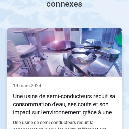
connexes
19 mars 2024
Une usine de semi-conducteurs réduit sa
consommation d'eau, ses coûts et son
impact sur l'environnement grâce à une
meilleure visibilité sur son circuit d'eau
Une usine de semi-conducteurs réduit la
de refroidissement pour la fabrication​​​​​​​​​​​​​​