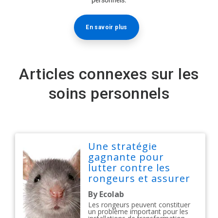
personnels.
En savoir plus
Articles connexes sur les
soins personnels
Une stratégie
gagnante pour
lutter contre les
rongeurs et assurer
la salubrité
By Ecolab
alimentaire
Les rongeurs peuvent constituer
un problème important pour les