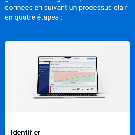
données en suivant un processus clair
en quatre étapes :
ArticleTile
1
de
4
Identifier