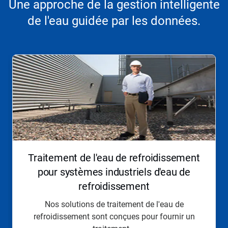
Une approche de la gestion intelligente
de l'eau guidée par les données.
Ceci
est
un
carrousel.
Utilisez
les
boutons
Suivant
et
Précédent
pour
Traitement de l'eau de refroidissement
naviguer
ou
pour systèmes industriels d'eau de
sautez
refroidissement
à
une
Nos solutions de traitement de l'eau de
diapositive
refroidissement sont conçues pour fournir un
en
utilisant