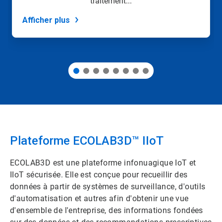
traitement...
les
points
Afficher plus
de
navigation.
Plateforme ECOLAB3D™ IIoT​
ECOLAB3D est une plateforme infonuagique IoT et
IIoT sécurisée. Elle est conçue pour recueillir des
données à partir de systèmes de surveillance, d'outils
d'automatisation et autres afin d'obtenir une vue
d'ensemble de l'entreprise, des informations fondées