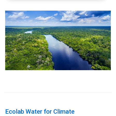
ArticleTile
2
de
3
Ecolab Water for Climate