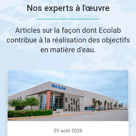
Nos experts à l'œuvre
Articles sur la façon dont Ecolab
contribue à la réalisation des objectifs
en matière d'eau.
Ceci
est
un
carrousel.
Utilisez
les
boutons
Suivant
et
Précédent
pour
05 août 2026
naviguer