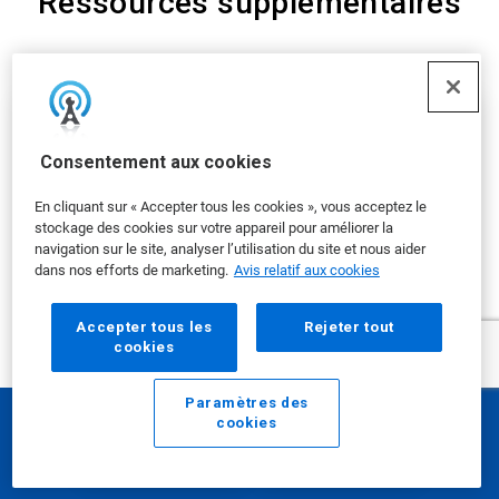
Ressources supplémentaires
ArticleTile
1
de
6
Consentement aux cookies
En cliquant sur « Accepter tous les cookies », vous acceptez le
stockage des cookies sur votre appareil pour améliorer la
navigation sur le site, analyser l’utilisation du site et nous aider
dans nos efforts de marketing.
Avis relatif aux cookies
Accepter tous les
Rejeter tout
cookies
Paramètres des
Water Resilience Coalition
cookies
Courriel
Appeler