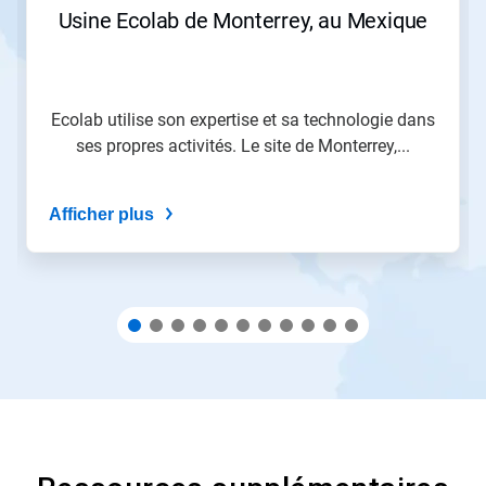
ou
Usine Ecolab de Monterrey, au Mexique
sautez
à
une
diapositive
en
Ecolab utilise son expertise et sa technologie dans
utilisant
ses propres activités. Le site de Monterrey,...
les
points
de
Afficher plus
navigation.