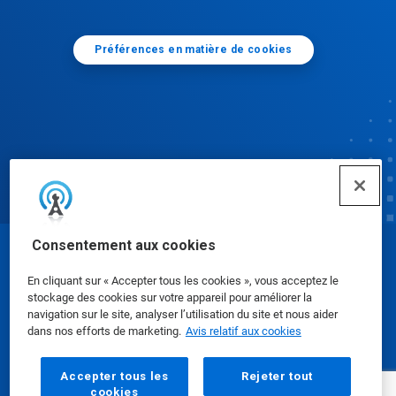
Préférences en matière de cookies
Consentement aux cookies
© Ecolab Inc. 2025
En cliquant sur « Accepter tous les cookies », vous acceptez le
stockage des cookies sur votre appareil pour améliorer la
Fiches signalétiques
|
Politique de confidentialité
|
navigation sur le site, analyser l’utilisation du site et nous aider
dans nos efforts de marketing.
Avis relatif aux cookies
Modalités d'utilisation
Accepter tous les
Rejeter tout
cookies