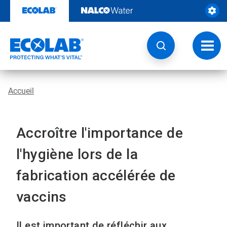
Sauter
au
contenu​​​​​​​
Navig
à
bascu
Accueil
Accroître l'importance de
l'hygiène lors de la
fabrication accélérée de
vaccins
Il est important de réfléchir aux