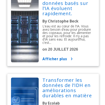
données basés sur
l’IA évoluent
rapidement.
Construisons-les de
By Christophe Beck
la bonne façon.
L’eau est au cœur de l’IA. Vous
avez besoin d’eau pour produire
des copeaux, pour les alimenter
et pour les refroidir. Il n’y a pas
d’IA sans eau. Et aujourd’hui,
c’est...
on 20 JUILLET 2026
afficher plus
Transformer les
données de l’IDH en
améliorations
durables en matière
de salubrité
By Ecolab