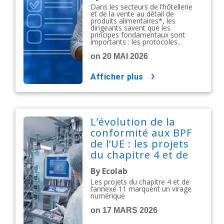
alimentaire
Dans les secteurs de l’hôtellerie
et de la vente au détail de
produits alimentaires*, les
dirigeants savent que les
principes fondamentaux sont
importants : les protocoles...
on 20 MAI 2026
afficher plus
L’évolution de la
conformité aux BPF
de l’UE : les projets
du chapitre 4 et de
l’annexe 11
By Ecolab
annoncent un virage
Les projets du chapitre 4 et de
numérique
l’annexe 11 marquent un virage
numérique
on 17 MARS 2026