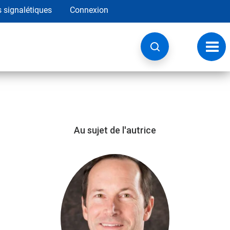
s signalétiques
Connexion
Navig
à
basc
Au sujet de l'autrice