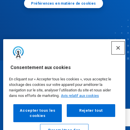
Préférences en matière de cookies
Consentement aux cookies
© Ecolab Inc. 2025
En cliquant sur « Accepter tous les cookies », vous acceptez le
stockage des cookies sur votre appareil pour améliorer la
Fiches signalétiques
|
Politique de confidentialité
|
navigation sur le site, analyser l’utilisation du site et nous aider
dans nos efforts de marketing.
Avis relatif aux cookies
Modalités d'utilisation
Accepter tous les
Rejeter tout
cookies