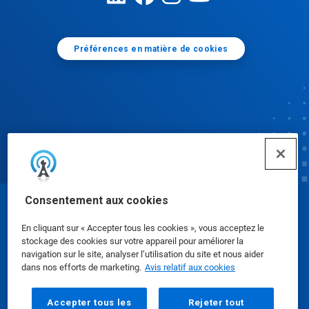
Préférences en matière de cookies
Consentement aux cookies
© Ecolab Inc. 2025
En cliquant sur « Accepter tous les cookies », vous acceptez le
stockage des cookies sur votre appareil pour améliorer la
Fiches signalétiques
|
Politique de confidentialité
|
navigation sur le site, analyser l’utilisation du site et nous aider
dans nos efforts de marketing.
Avis relatif aux cookies
Modalités d'utilisation
Accepter tous les
Rejeter tout