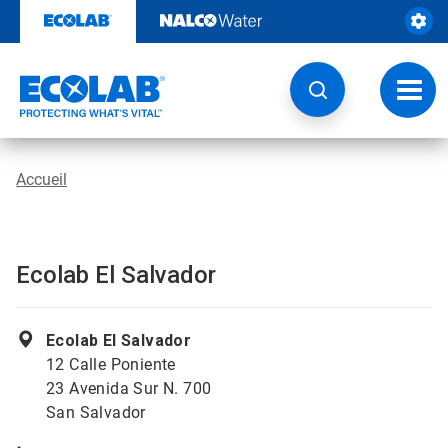
Sauter
au
contenu​​​​​​​
Navig
à
bascu
Accueil
Ecolab El Salvador
Ecolab El Salvador
12 Calle Poniente
23 Avenida Sur N. 700
San Salvador