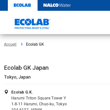
Sauter
au
contenu​​​​​​​
Accueil
Ecolab GK
Ecolab GK Japan
Tokyo, Japan
Ecolab G.K.
Harumi Triton Square Tower Y
1-8-11 Harumi, Chuo-ku, Tokyo
104-6137 JAPAN