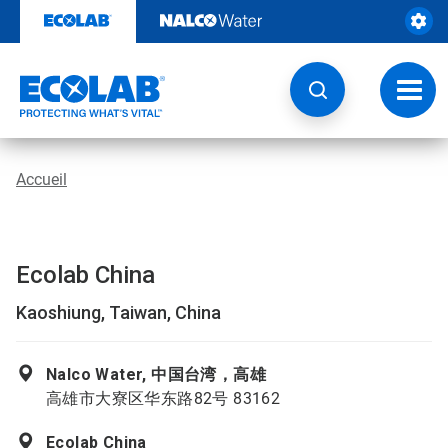
Sauter
au
contenu​​​​​​​
Navig
à
bascu
Accueil
Ecolab China
Kaoshiung, Taiwan, China
Nalco Water, 中国台湾，高雄
高雄市大寮区华东路82号 83162
Ecolab China