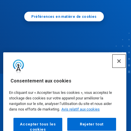
Préférences en matière de cookies
Consentement aux cookies
© Ecolab Inc. 2025
En cliquant sur « Accepter tous les cookies », vous acceptez le
stockage des cookies sur votre appareil pour améliorer la
Fiches signalétiques
|
Politique de confidentialité
|
navigation sur le site, analyser l’utilisation du site et nous aider
dans nos efforts de marketing.
Avis relatif aux cookies
Modalités d'utilisation
Accepter tous les
Rejeter tout
cookies