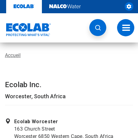
Sauter
au
contenu​​​​​​​
Navig
à
bascu
Accueil
Ecolab Inc.
Worcester, South Africa
Ecolab Worcester
163 Church Street
Worcester 6850 Western Cape, South Africa