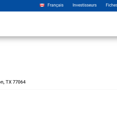
Français
Investisseurs
Fiche
on, TX 77064