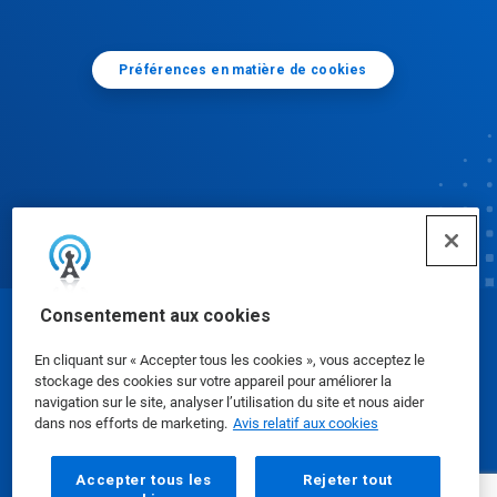
Préférences en matière de cookies
Consentement aux cookies
© Ecolab Inc. 2025
En cliquant sur « Accepter tous les cookies », vous acceptez le
stockage des cookies sur votre appareil pour améliorer la
Fiches signalétiques
|
Politique de confidentialité
|
navigation sur le site, analyser l’utilisation du site et nous aider
dans nos efforts de marketing.
Avis relatif aux cookies
Modalités d'utilisation
Accepter tous les
Rejeter tout