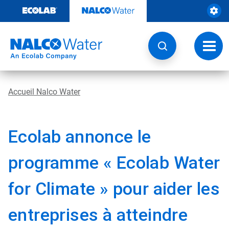
Sauter
au
contenu​​​​​​​
Navig
à
bascu
Accueil Nalco Water
Ecolab annonce le
programme « Ecolab Water
for Climate » pour aider les
entreprises à atteindre