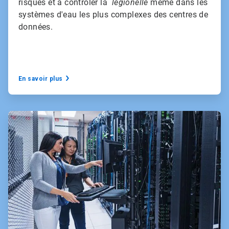
risques et à contrôler la
légionelle
même dans les
systèmes d'eau les plus complexes des centres de
données.
En savoir plus
ArticleTile
3
de
3