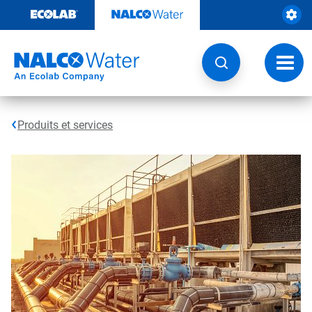
Sauter
au
contenu​​​​​​​
Navig
à
bascu
Produits et services