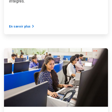
intégrés.
En savoir plus
ArticleTile
4
de
5